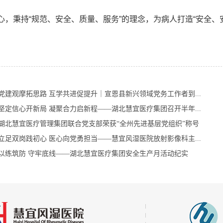
心，秉持“规范、安全、质量、服务”的理念，为病人打造“安全
党建观摩拓思路 互学共进促提升｜宣恩县新兴领域党务工作者到...
坚定信心开新局 凝聚合力启新程——湖北慧宜医疗集团召开半年...
湖北慧宜医疗管理集团联合党支部荣获“全州先进基层党组织”称号
立足双岗践初心 医心向党勇担当——慧宜风湿医院放射影像科主...
以练筑防 守牢底线——湖北慧宜医疗集团安全生产月活动纪实